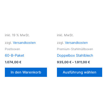
inkl. 19 % MwSt.
inkl. MwSt.
zzgl.
Versandkosten
zzgl.
Versandkosten
Postboxen
Premium-Stahlmüllboxen
60-B-Paket
Doppelbox Stahlblech
1.074,00
€
935,00
€
–
1.911,00
€
Die
In den Warenkorb
Ausführung wählen
Pro
weis
meh
Vari
auf.
Die