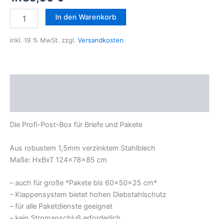
60-
In den Warenkorb
B-
Post
inkl. 19 % MwSt.
zzgl.
Versandkosten
Menge
Beschreibung
Rezensionen (0)
Die Profi-Post-Box für Briefe und Pakete
Aus robustem 1,5mm verzinktem Stahlblech
Maße: HxBxT 124x78x85 cm
– auch für große *Pakete bis 60x50x25 cm*
– Klappensystem bietet hohen Diebstahlschutz
– für alle Paketdienste geeignet
– kein Stromanschluß erforderlich