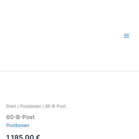
Zum
Inhalt
springen
Start
/
Postboxen
/ 60-B-Post
60-B-Post
Postboxen
1.185,00
€