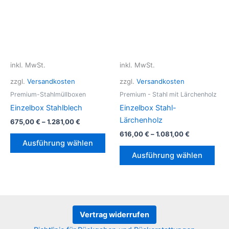
Opt
kön
auf
der
Prod
gew
inkl. MwSt.
inkl. MwSt.
wer
zzgl.
Versandkosten
zzgl.
Versandkosten
Premium-Stahlmüllboxen
Premium - Stahl mit Lärchenholz
Einzelbox Stahlblech
Einzelbox Stahl-
Lärchenholz
675,00
€
–
1.281,00
€
616,00
€
–
1.081,00
€
Dieses
Ausführung wählen
Produkt
Die
Ausführung wählen
weist
Pro
mehrere
weis
Varianten
meh
auf.
Vari
Die
auf.
Vertrag widerrufen
Optionen
Die