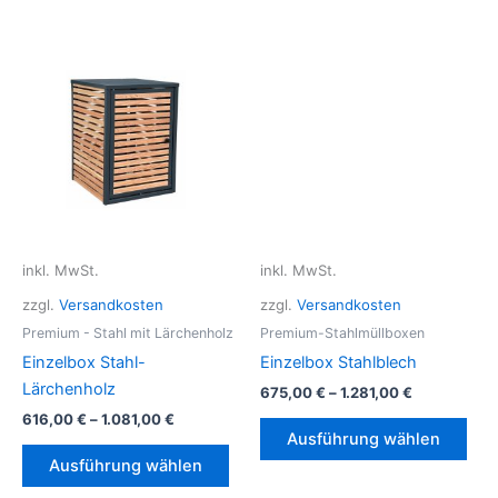
inkl. MwSt.
inkl. MwSt.
zzgl.
Versandkosten
zzgl.
Versandkosten
Premium - Stahl mit Lärchenholz
Premium-Stahlmüllboxen
Einzelbox Stahl-
Einzelbox Stahlblech
Lärchenholz
675,00
€
–
1.281,00
€
616,00
€
–
1.081,00
€
Die
Ausführung wählen
Dieses
Pro
Ausführung wählen
Produkt
weis