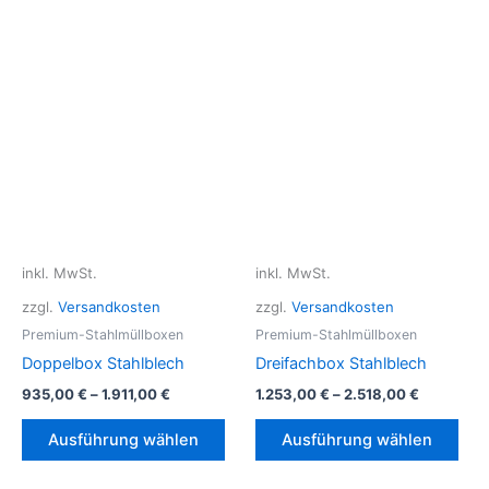
weist
meh
mehrere
Vari
Varianten
auf.
auf.
Die
Die
Opt
Optionen
kön
können
auf
auf
der
der
Prod
Produktseite
gew
gewählt
wer
inkl. MwSt.
inkl. MwSt.
werden
zzgl.
Versandkosten
zzgl.
Versandkosten
Premium-Stahlmüllboxen
Premium-Stahlmüllboxen
Doppelbox Stahlblech
Dreifachbox Stahlblech
935,00
€
–
1.911,00
€
1.253,00
€
–
2.518,00
€
Dieses
Die
Ausführung wählen
Ausführung wählen
Produkt
Pro
weist
weis