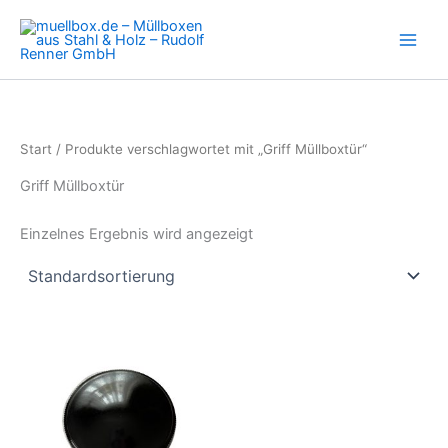
Zum
Inhalt
springen
Start
/ Produkte verschlagwortet mit „Griff Müllboxtür“
Griff Müllboxtür
Einzelnes Ergebnis wird angezeigt