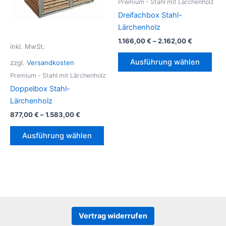
Premium - Stahl mit Lärchenholz
Dreifachbox Stahl-
Lärchenholz
1.166,00
€
–
2.162,00
€
inkl. MwSt.
Die
Ausführung wählen
zzgl.
Versandkosten
Pro
Premium - Stahl mit Lärchenholz
weis
Doppelbox Stahl-
meh
Lärchenholz
Vari
auf.
877,00
€
–
1.583,00
€
Die
Dieses
Ausführung wählen
Opt
Produkt
kön
weist
auf
mehrere
der
Varianten
Prod
auf.
gew
Die
wer
Optionen
Vertrag widerrufen
können