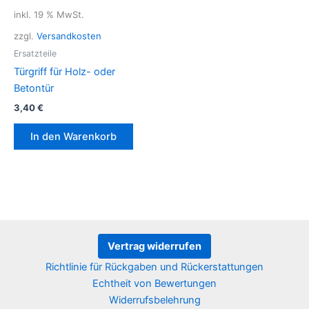
Die
inkl. 19 % MwSt.
Optionen
zzgl.
Versandkosten
können
Ersatzteile
auf
Türgriff für Holz- oder
der
Betontür
Produktseite
3,40
€
gewählt
werden
In den Warenkorb
Vertrag widerrufen
Richtlinie für Rückgaben und Rückerstattungen
Echtheit von Bewertungen
Widerrufsbelehrung