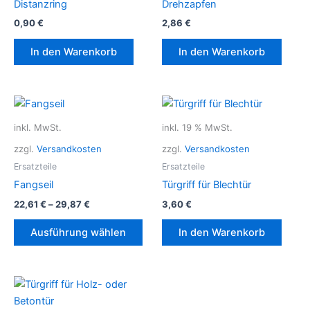
Distanzring
Drehzapfen
0,90
€
2,86
€
In den Warenkorb
In den Warenkorb
inkl. MwSt.
inkl. 19 % MwSt.
zzgl.
Versandkosten
zzgl.
Versandkosten
Ersatzteile
Ersatzteile
Fangseil
Türgriff für Blechtür
22,61
€
–
29,87
€
3,60
€
Dieses
Ausführung wählen
In den Warenkorb
Produkt
weist
mehrere
Varianten
auf.